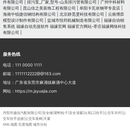
件有限公司
|
排污泵_厂家,型号-山东排污管有限公司
|
广州中科材料
有限公司
|
昆山佳之美装饰工程有限公司
|
阜阳卡瓦依钢琴专卖店
|
海南中锐捷信钢结构有限公司
|
北京静觅雯科技有限公司
|
云南博弈
模型设计制作有限公司
|
盐城市恒邦机械制造有限公司
|
福缘自动销
售系统 福缘自动充值软件 福缘官网 福缘官方网站-枣庄福缘网络科技
有限公司
|
服务热线
电话：111 0000 1111
邮箱：1111112222@@163.com
地址：广东省东莞市麻涌镇麻涌中心大道
网站：https://m.jsyuejia.com
丹阳市越佳汽配有限公司|安全锤|塑料粒子|安全顶窗|出风口|扶手|公交车吊环|公
交车扶手连接|公交车座椅|天窗
XML地图
百度地图
城市分站