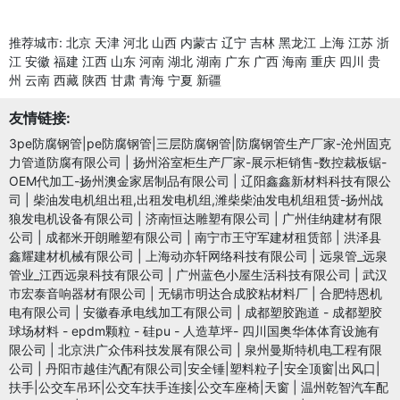
推荐城市:
北京
天津
河北
山西
内蒙古
辽宁
吉林
黑龙江
上海
江苏
浙
江
安徽
福建
江西
山东
河南
湖北
湖南
广东
广西
海南
重庆
四川
贵
州
云南
西藏
陕西
甘肃
青海
宁夏
新疆
友情链接:
3pe防腐钢管|pe防腐钢管|三层防腐钢管|防腐钢管生产厂家-沧州固克
力管道防腐有限公司
|
扬州浴室柜生产厂家-展示柜销售-数控裁板锯-
OEM代加工-扬州澳金家居制品有限公司
|
辽阳鑫鑫新材料科技有限公
司
|
柴油发电机组出租,出租发电机组,潍柴柴油发电机组租赁-扬州战
狼发电机设备有限公司
|
济南恒达雕塑有限公司
|
广州佳纳建材有限
公司
|
成都米开朗雕塑有限公司
|
南宁市王守军建材租赁部
|
洪泽县
鑫耀建材机械有限公司
|
上海动亦轩网络科技有限公司
|
远泉管_远泉
管业_江西远泉科技有限公司
|
广州蓝色小屋生活科技有限公司
|
武汉
市宏泰音响器材有限公司
|
无锡市明达合成胶粘材料厂
|
合肥特恩机
电有限公司
|
安徽春承电线加工有限公司
|
成都塑胶跑道 - 成都塑胶
球场材料 - epdm颗粒 - 硅pu - 人造草坪- 四川国奥华体体育设施有
限公司
|
北京洪广众伟科技发展有限公司
|
泉州曼斯特机电工程有限
公司
|
丹阳市越佳汽配有限公司|安全锤|塑料粒子|安全顶窗|出风口|
扶手|公交车吊环|公交车扶手连接|公交车座椅|天窗
|
温州乾智汽车配