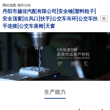
网站地图
城市分站
丹阳市越佳汽配有限公司|安全锤|塑料粒子|
安全顶窗|出风口|扶手|公交车吊环|公交车扶
☰
手连接|公交车座椅|天窗
生产能力