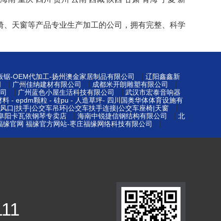
椅、天窗等产品专业生产加工的公司，拥有完整、科学
|
板锯-OEM代加工-扬州澳金家居制品有限公司
辽阳鑫鑫新
|
|
|
司
广州佳纳建材有限公司
成都米开朗雕塑有限公司
|
|
公司
广州蓝色小屋生活科技有限公司
武汉市宏泰音响器
 - epdm颗粒 - 硅pu - 人造草坪- 四川国奥华体体育设施有
|
风口|扶手|公交车吊环|公交车扶手连接|公交车座椅|天窗
|
|
阜阳卡瓦依钢琴专卖店
海南中锐捷信钢结构有限公司
北
|
福缘官网 福缘官方网站-枣庄福缘网络科技有限公司
111