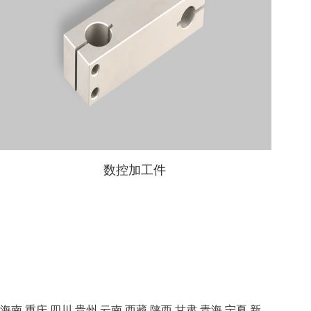
数控加工件
海南
重庆
四川
贵州
云南
西藏
陕西
甘肃
青海
宁夏
新