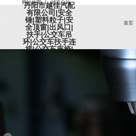
网站地图
|
城市分站
丹阳市越佳汽配
有限公司|安全
锤|塑料粒子|安
首页
全顶窗|出风口|
扶手|公交车吊
环|公交车扶手连
接|公交车座椅|
天窗