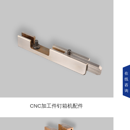
在
线
咨
询
CNC加工件钉箱机配件