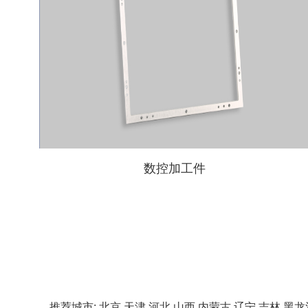
数控加工件
推荐城市:
北京
天津
河北
山西
内蒙古
辽宁
吉林
黑龙