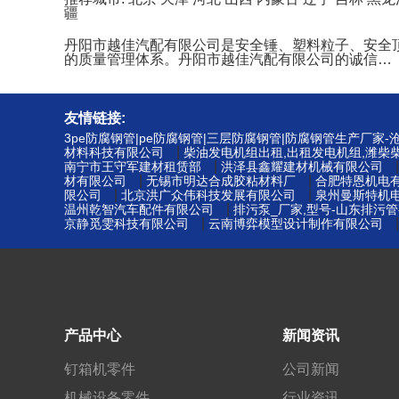
疆
丹阳市越佳汽配有限公司是安全锤、塑料粒子、安全
的质量管理体系。丹阳市越佳汽配有限公司的诚信…
友情链接:
3pe防腐钢管|pe防腐钢管|三层防腐钢管|防腐钢管生产厂家
|
材料科技有限公司
柴油发电机组出租,出租发电机组,潍柴
|
南宁市王守军建材租赁部
洪泽县鑫耀建材机械有限公司
|
|
材有限公司
无锡市明达合成胶粘材料厂
合肥特恩机电
|
|
限公司
北京洪广众伟科技发展有限公司
泉州曼斯特机
|
温州乾智汽车配件有限公司
排污泵_厂家,型号-山东排污
|
京静觅雯科技有限公司
云南博弈模型设计制作有限公司
产品中心
新闻资讯
钉箱机零件
公司新闻
机械设备零件
行业资讯