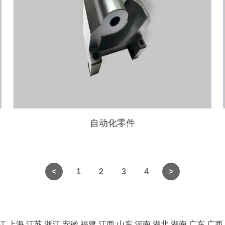
自动化零件
1
2
3
4
江
上海
江苏
浙江
安徽
福建
江西
山东
河南
湖北
湖南
广东
广西