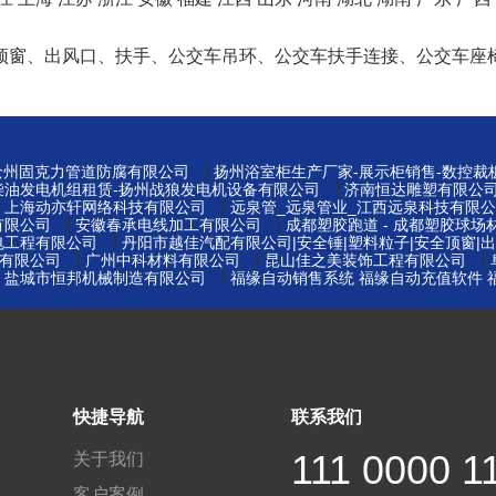
顶窗、出风口、扶手、公交车吊环、公交车扶手连接、公交车座
|
-沧州固克力管道防腐有限公司
扬州浴室柜生产厂家-展示柜销售-数控裁
|
柴油发电机组租赁-扬州战狼发电机设备有限公司
济南恒达雕塑有限公
|
|
上海动亦轩网络科技有限公司
远泉管_远泉管业_江西远泉科技有限
|
|
有限公司
安徽春承电线加工有限公司
成都塑胶跑道 - 成都塑胶球场材料
|
电工程有限公司
丹阳市越佳汽配有限公司|安全锤|塑料粒子|安全顶窗|出
|
|
|
管有限公司
广州中科材料有限公司
昆山佳之美装饰工程有限公司
|
|
盐城市恒邦机械制造有限公司
福缘自动销售系统 福缘自动充值软件 
快捷导航
联系我们
111 0000 1
关于我们
客户案例