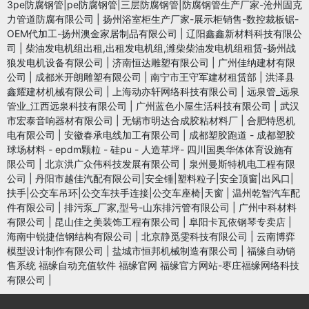
3pe防腐钢管|pe防腐钢管|三层防腐钢管|防腐钢管生产厂家-沧州固克
力管道防腐有限公司
|
扬州浴室柜生产厂家-展示柜销售-数控裁板锯-
OEM代加工-扬州澳金家居制品有限公司
|
辽阳鑫鑫新材料科技有限公
司
|
柴油发电机组出租,出租发电机组,潍柴柴油发电机组租赁-扬州战
狼发电机设备有限公司
|
济南恒达雕塑有限公司
|
广州佳纳建材有限
公司
|
成都米开朗雕塑有限公司
|
南宁市王守军建材租赁部
|
洪泽县
鑫耀建材机械有限公司
|
上海动亦轩网络科技有限公司
|
远泉管_远泉
管业_江西远泉科技有限公司
|
广州蓝色小屋生活科技有限公司
|
武汉
市宏泰音响器材有限公司
|
无锡市明达合成胶粘材料厂
|
合肥特恩机
电有限公司
|
安徽春承电线加工有限公司
|
成都塑胶跑道 - 成都塑胶
球场材料 - epdm颗粒 - 硅pu - 人造草坪- 四川国奥华体体育设施有
限公司
|
北京洪广众伟科技发展有限公司
|
泉州曼斯特机电工程有限
公司
|
丹阳市越佳汽配有限公司|安全锤|塑料粒子|安全顶窗|出风口|
扶手|公交车吊环|公交车扶手连接|公交车座椅|天窗
|
温州乾智汽车配
件有限公司
|
排污泵_厂家,型号-山东排污管有限公司
|
广州中科材料
有限公司
|
昆山佳之美装饰工程有限公司
|
阜阳卡瓦依钢琴专卖店
|
海南中锐捷信钢结构有限公司
|
北京静觅雯科技有限公司
|
云南博弈
模型设计制作有限公司
|
盐城市恒邦机械制造有限公司
|
福缘自动销
售系统 福缘自动充值软件 福缘官网 福缘官方网站-枣庄福缘网络科技
有限公司
|