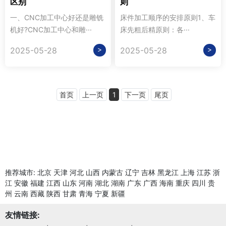
区别
则
一、CNC加工中心好还是雕铣
床件加工顺序的安排原则1、车
机好?CNC加工中心和雕···
床先粗后精原则：各···
>
>
2025-05-28
2025-05-28
首页
上一页
1
下一页
尾页
推荐城市:
北京
天津
河北
山西
内蒙古
辽宁
吉林
黑龙江
上海
江苏
浙
江
安徽
福建
江西
山东
河南
湖北
湖南
广东
广西
海南
重庆
四川
贵
州
云南
西藏
陕西
甘肃
青海
宁夏
新疆
友情链接: