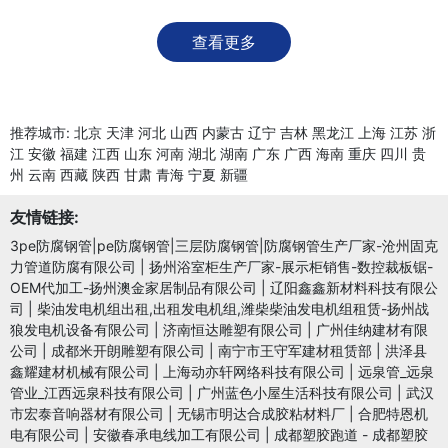
查看更多
推荐城市:
北京
天津
河北
山西
内蒙古
辽宁
吉林
黑龙江
上海
江苏
浙
江
安徽
福建
江西
山东
河南
湖北
湖南
广东
广西
海南
重庆
四川
贵
州
云南
西藏
陕西
甘肃
青海
宁夏
新疆
友情链接:
3pe防腐钢管|pe防腐钢管|三层防腐钢管|防腐钢管生产厂家-沧州固克
力管道防腐有限公司
|
扬州浴室柜生产厂家-展示柜销售-数控裁板锯-
OEM代加工-扬州澳金家居制品有限公司
|
辽阳鑫鑫新材料科技有限公
司
|
柴油发电机组出租,出租发电机组,潍柴柴油发电机组租赁-扬州战
狼发电机设备有限公司
|
济南恒达雕塑有限公司
|
广州佳纳建材有限
公司
|
成都米开朗雕塑有限公司
|
南宁市王守军建材租赁部
|
洪泽县
鑫耀建材机械有限公司
|
上海动亦轩网络科技有限公司
|
远泉管_远泉
管业_江西远泉科技有限公司
|
广州蓝色小屋生活科技有限公司
|
武汉
市宏泰音响器材有限公司
|
无锡市明达合成胶粘材料厂
|
合肥特恩机
电有限公司
|
安徽春承电线加工有限公司
|
成都塑胶跑道 - 成都塑胶