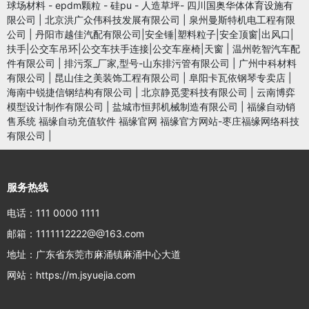
球场材料 - epdm颗粒 - 硅pu - 人造草坪- 四川国奥华体体育设施有
限公司
|
北京洪广众伟科技发展有限公司
|
泉州曼斯特机电工程有限
公司
|
丹阳市越佳汽配有限公司|安全锤|塑料粒子|安全顶窗|出风口|
扶手|公交车吊环|公交车扶手连接|公交车座椅|天窗
|
温州乾智汽车配
件有限公司
|
排污泵_厂家,型号-山东排污管有限公司
|
广州中科材料
有限公司
|
昆山佳之美装饰工程有限公司
|
阜阳卡瓦依钢琴专卖店
|
海南中锐捷信钢结构有限公司
|
北京静觅雯科技有限公司
|
云南博弈
模型设计制作有限公司
|
盐城市恒邦机械制造有限公司
|
福缘自动销
售系统 福缘自动充值软件 福缘官网 福缘官方网站-枣庄福缘网络科技
有限公司
|
服务热线
电话：111 0000 1111
邮箱：1111112222@@163.com
地址：广东省东莞市麻涌镇麻涌中心大道
网站：https://m.jsyuejia.com