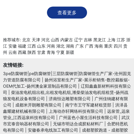
查看更多
推荐城市:
北京
天津
河北
山西
内蒙古
辽宁
吉林
黑龙江
上海
江苏
浙
江
安徽
福建
江西
山东
河南
湖北
湖南
广东
广西
海南
重庆
四川
贵
州
云南
西藏
陕西
甘肃
青海
宁夏
新疆
友情链接:
3pe防腐钢管|pe防腐钢管|三层防腐钢管|防腐钢管生产厂家-沧州固克
力管道防腐有限公司
|
扬州浴室柜生产厂家-展示柜销售-数控裁板锯-
OEM代加工-扬州澳金家居制品有限公司
|
辽阳鑫鑫新材料科技有限公
司
|
柴油发电机组出租,出租发电机组,潍柴柴油发电机组租赁-扬州战
狼发电机设备有限公司
|
济南恒达雕塑有限公司
|
广州佳纳建材有限
公司
|
成都米开朗雕塑有限公司
|
南宁市王守军建材租赁部
|
洪泽县
鑫耀建材机械有限公司
|
上海动亦轩网络科技有限公司
|
远泉管_远泉
管业_江西远泉科技有限公司
|
广州蓝色小屋生活科技有限公司
|
武汉
市宏泰音响器材有限公司
|
无锡市明达合成胶粘材料厂
|
合肥特恩机
电有限公司
|
安徽春承电线加工有限公司
|
成都塑胶跑道 - 成都塑胶