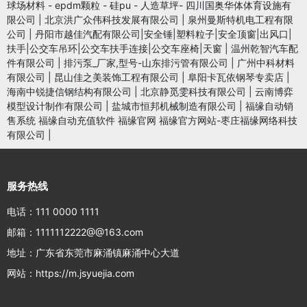
球场材料 - epdm颗粒 - 硅pu - 人造草坪- 四川国奥华体体育设施有
限公司
|
北京洪广众伟科技发展有限公司
|
泉州曼斯特机电工程有限
公司
|
丹阳市越佳汽配有限公司|安全锤|塑料粒子|安全顶窗|出风口|
扶手|公交车吊环|公交车扶手连接|公交车座椅|天窗
|
温州乾智汽车配
件有限公司
|
排污泵_厂家,型号-山东排污管有限公司
|
广州中科材料
有限公司
|
昆山佳之美装饰工程有限公司
|
阜阳卡瓦依钢琴专卖店
|
海南中锐捷信钢结构有限公司
|
北京静觅雯科技有限公司
|
云南博弈
模型设计制作有限公司
|
盐城市恒邦机械制造有限公司
|
福缘自动销
售系统 福缘自动充值软件 福缘官网 福缘官方网站-枣庄福缘网络科技
有限公司
|
服务热线
电话：111 0000 1111
邮箱：1111112222@@163.com
地址：广东省东莞市麻涌镇麻涌中心大道
网站：https://m.jsyuejia.com