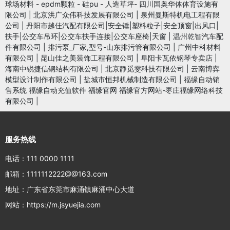
球场材料 - epdm颗粒 - 硅pu - 人造草坪- 四川国奥华体体育设施有
限公司
|
北京洪广众伟科技发展有限公司
|
泉州曼斯特机电工程有限
公司
|
丹阳市越佳汽配有限公司|安全锤|塑料粒子|安全顶窗|出风口|
扶手|公交车吊环|公交车扶手连接|公交车座椅|天窗
|
温州乾智汽车配
件有限公司
|
排污泵_厂家,型号-山东排污管有限公司
|
广州中科材料
有限公司
|
昆山佳之美装饰工程有限公司
|
阜阳卡瓦依钢琴专卖店
|
海南中锐捷信钢结构有限公司
|
北京静觅雯科技有限公司
|
云南博弈
模型设计制作有限公司
|
盐城市恒邦机械制造有限公司
|
福缘自动销
售系统 福缘自动充值软件 福缘官网 福缘官方网站-枣庄福缘网络科技
有限公司
|
服务热线
电话：111 0000 1111
邮箱：1111112222@@163.com
地址：广东省东莞市麻涌镇麻涌中心大道
网站：https://m.jsyuejia.com