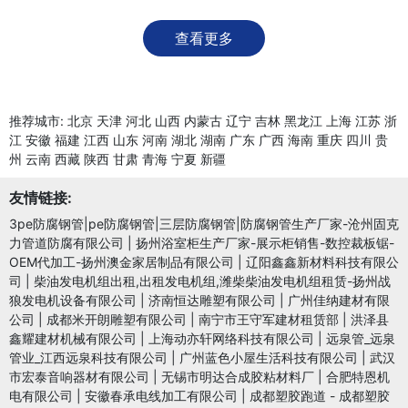
查看更多
推荐城市:
北京
天津
河北
山西
内蒙古
辽宁
吉林
黑龙江
上海
江苏
浙
江
安徽
福建
江西
山东
河南
湖北
湖南
广东
广西
海南
重庆
四川
贵
州
云南
西藏
陕西
甘肃
青海
宁夏
新疆
友情链接:
3pe防腐钢管|pe防腐钢管|三层防腐钢管|防腐钢管生产厂家-沧州固克
力管道防腐有限公司
|
扬州浴室柜生产厂家-展示柜销售-数控裁板锯-
OEM代加工-扬州澳金家居制品有限公司
|
辽阳鑫鑫新材料科技有限公
司
|
柴油发电机组出租,出租发电机组,潍柴柴油发电机组租赁-扬州战
狼发电机设备有限公司
|
济南恒达雕塑有限公司
|
广州佳纳建材有限
公司
|
成都米开朗雕塑有限公司
|
南宁市王守军建材租赁部
|
洪泽县
鑫耀建材机械有限公司
|
上海动亦轩网络科技有限公司
|
远泉管_远泉
管业_江西远泉科技有限公司
|
广州蓝色小屋生活科技有限公司
|
武汉
市宏泰音响器材有限公司
|
无锡市明达合成胶粘材料厂
|
合肥特恩机
电有限公司
|
安徽春承电线加工有限公司
|
成都塑胶跑道 - 成都塑胶