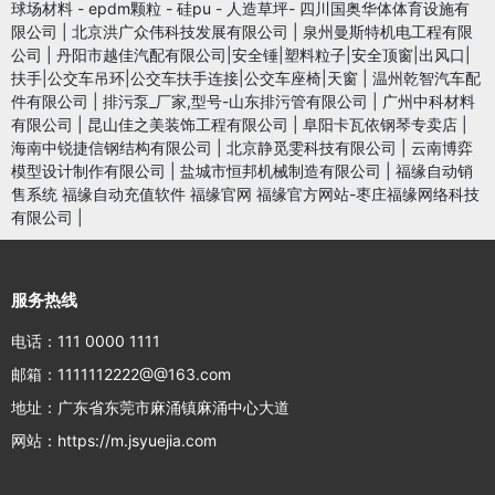
球场材料 - epdm颗粒 - 硅pu - 人造草坪- 四川国奥华体体育设施有
限公司
|
北京洪广众伟科技发展有限公司
|
泉州曼斯特机电工程有限
公司
|
丹阳市越佳汽配有限公司|安全锤|塑料粒子|安全顶窗|出风口|
扶手|公交车吊环|公交车扶手连接|公交车座椅|天窗
|
温州乾智汽车配
件有限公司
|
排污泵_厂家,型号-山东排污管有限公司
|
广州中科材料
有限公司
|
昆山佳之美装饰工程有限公司
|
阜阳卡瓦依钢琴专卖店
|
海南中锐捷信钢结构有限公司
|
北京静觅雯科技有限公司
|
云南博弈
模型设计制作有限公司
|
盐城市恒邦机械制造有限公司
|
福缘自动销
售系统 福缘自动充值软件 福缘官网 福缘官方网站-枣庄福缘网络科技
有限公司
|
服务热线
电话：111 0000 1111
邮箱：1111112222@@163.com
地址：广东省东莞市麻涌镇麻涌中心大道
网站：https://m.jsyuejia.com