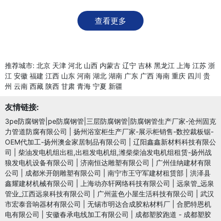
查看更多
推荐城市:
北京
天津
河北
山西
内蒙古
辽宁
吉林
黑龙江
上海
江苏
浙
江
安徽
福建
江西
山东
河南
湖北
湖南
广东
广西
海南
重庆
四川
贵
州
云南
西藏
陕西
甘肃
青海
宁夏
新疆
友情链接:
3pe防腐钢管|pe防腐钢管|三层防腐钢管|防腐钢管生产厂家-沧州固克
力管道防腐有限公司
|
扬州浴室柜生产厂家-展示柜销售-数控裁板锯-
OEM代加工-扬州澳金家居制品有限公司
|
辽阳鑫鑫新材料科技有限公
司
|
柴油发电机组出租,出租发电机组,潍柴柴油发电机组租赁-扬州战
狼发电机设备有限公司
|
济南恒达雕塑有限公司
|
广州佳纳建材有限
公司
|
成都米开朗雕塑有限公司
|
南宁市王守军建材租赁部
|
洪泽县
鑫耀建材机械有限公司
|
上海动亦轩网络科技有限公司
|
远泉管_远泉
管业_江西远泉科技有限公司
|
广州蓝色小屋生活科技有限公司
|
武汉
市宏泰音响器材有限公司
|
无锡市明达合成胶粘材料厂
|
合肥特恩机
电有限公司
|
安徽春承电线加工有限公司
|
成都塑胶跑道 - 成都塑胶