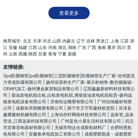
查看更多
推荐城市:
北京
天津
河北
山西
内蒙古
辽宁
吉林
黑龙江
上海
江苏
浙
江
安徽
福建
江西
山东
河南
湖北
湖南
广东
广西
海南
重庆
四川
贵
州
云南
西藏
陕西
甘肃
青海
宁夏
新疆
友情链接:
3pe防腐钢管|pe防腐钢管|三层防腐钢管|防腐钢管生产厂家-沧州固克
力管道防腐有限公司
|
扬州浴室柜生产厂家-展示柜销售-数控裁板锯-
OEM代加工-扬州澳金家居制品有限公司
|
辽阳鑫鑫新材料科技有限公
司
|
柴油发电机组出租,出租发电机组,潍柴柴油发电机组租赁-扬州战
狼发电机设备有限公司
|
济南恒达雕塑有限公司
|
广州佳纳建材有限
公司
|
成都米开朗雕塑有限公司
|
南宁市王守军建材租赁部
|
洪泽县
鑫耀建材机械有限公司
|
上海动亦轩网络科技有限公司
|
远泉管_远泉
管业_江西远泉科技有限公司
|
广州蓝色小屋生活科技有限公司
|
武汉
市宏泰音响器材有限公司
|
无锡市明达合成胶粘材料厂
|
合肥特恩机
电有限公司
|
安徽春承电线加工有限公司
|
成都塑胶跑道 - 成都塑胶