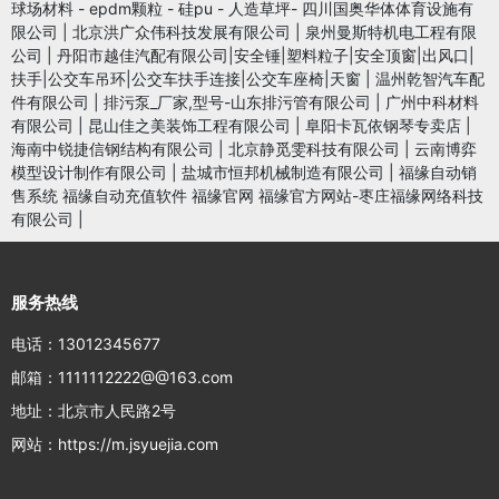
球场材料 - epdm颗粒 - 硅pu - 人造草坪- 四川国奥华体体育设施有
限公司
|
北京洪广众伟科技发展有限公司
|
泉州曼斯特机电工程有限
公司
|
丹阳市越佳汽配有限公司|安全锤|塑料粒子|安全顶窗|出风口|
扶手|公交车吊环|公交车扶手连接|公交车座椅|天窗
|
温州乾智汽车配
件有限公司
|
排污泵_厂家,型号-山东排污管有限公司
|
广州中科材料
有限公司
|
昆山佳之美装饰工程有限公司
|
阜阳卡瓦依钢琴专卖店
|
海南中锐捷信钢结构有限公司
|
北京静觅雯科技有限公司
|
云南博弈
模型设计制作有限公司
|
盐城市恒邦机械制造有限公司
|
福缘自动销
售系统 福缘自动充值软件 福缘官网 福缘官方网站-枣庄福缘网络科技
有限公司
|
服务热线
电话：13012345677
邮箱：1111112222@@163.com
地址：北京市人民路2号
网站：https://m.jsyuejia.com