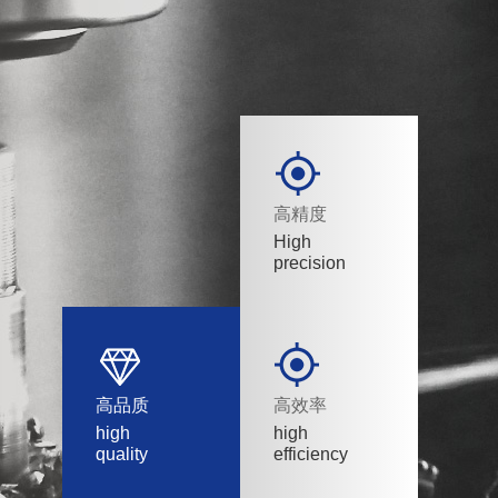
高精度
High
precision
高品质
高效率
high
high
quality
efficiency