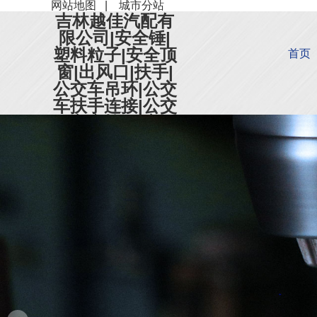
网站地图
|
城市分站
吉林越佳汽配有
限公司|安全锤|
塑料粒子|安全顶
首页
窗|出风口|扶手|
公交车吊环|公交
车扶手连接|公交
车座椅|天窗