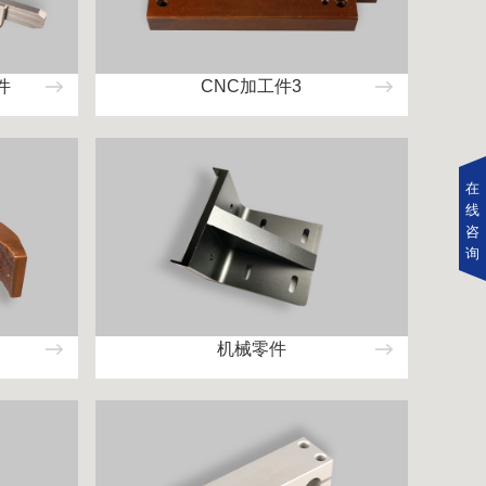
件
CNC加工件3
在
线
咨
询
机械零件