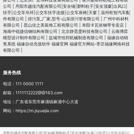
公司
|
丹阳市越佳汽配有限公司|安全锤|塑料粒子|安全顶窗|出风口|
扶手|公交车吊环|公交车扶手连接|公交车座椅|天窗
|
温州乾智汽车配
件有限公司
|
排污泵_厂家,型号-山东排污管有限公司
|
广州中科材料
有限公司
|
昆山佳之美装饰工程有限公司
|
阜阳卡瓦依钢琴专卖店
|
海南中锐捷信钢结构有限公司
|
北京静觅雯科技有限公司
|
云南博弈
模型设计制作有限公司
|
盐城市恒邦机械制造有限公司
|
福缘自动销
售系统 福缘自动充值软件 福缘官网 福缘官方网站-枣庄福缘网络科技
有限公司
|
服务热线
电话：111 0000 1111
邮箱：1111112222@@163.com
地址：广东省东莞市麻涌镇麻涌中心大道
网站：https://m.jsyuejia.com
丹阳市越佳汽配有限公司|安全锤|塑料粒子|安全顶窗|出风口|扶手|公交车吊环|公