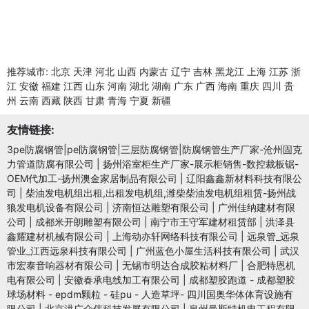
推荐城市:
北京
天津
河北
山西
内蒙古
辽宁
吉林
黑龙江
上海
江苏
浙
江
安徽
福建
江西
山东
河南
湖北
湖南
广东
广西
海南
重庆
四川
贵
州
云南
西藏
陕西
甘肃
青海
宁夏
新疆
友情链接:
3pe防腐钢管|pe防腐钢管|三层防腐钢管|防腐钢管生产厂家-沧州固克
力管道防腐有限公司
|
扬州浴室柜生产厂家-展示柜销售-数控裁板锯-
OEM代加工-扬州澳金家居制品有限公司
|
辽阳鑫鑫新材料科技有限公
司
|
柴油发电机组出租,出租发电机组,潍柴柴油发电机组租赁-扬州战
狼发电机设备有限公司
|
济南恒达雕塑有限公司
|
广州佳纳建材有限
公司
|
成都米开朗雕塑有限公司
|
南宁市王守军建材租赁部
|
洪泽县
鑫耀建材机械有限公司
|
上海动亦轩网络科技有限公司
|
远泉管_远泉
管业_江西远泉科技有限公司
|
广州蓝色小屋生活科技有限公司
|
武汉
市宏泰音响器材有限公司
|
无锡市明达合成胶粘材料厂
|
合肥特恩机
电有限公司
|
安徽春承电线加工有限公司
|
成都塑胶跑道 - 成都塑胶
球场材料 - epdm颗粒 - 硅pu - 人造草坪- 四川国奥华体体育设施有
限公司
|
北京洪广众伟科技发展有限公司
|
泉州曼斯特机电工程有限