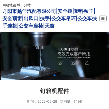
网站地图
城市分站
丹阳市越佳汽配有限公司|安全锤|塑料粒子|
安全顶窗|出风口|扶手|公交车吊环|公交车扶
☰
手连接|公交车座椅|天窗
钉箱机配件
时间：2025-05-28 访问量：1498