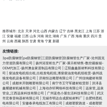
推荐城市:
北京
天津
河北
山西
内蒙古
辽宁
吉林
黑龙江
上海
江苏
浙
江
安徽
福建
江西
山东
河南
湖北
湖南
广东
广西
海南
重庆
四川
贵
州
云南
西藏
陕西
甘肃
青海
宁夏
新疆
友情链接:
3pe防腐钢管|pe防腐钢管|三层防腐钢管|防腐钢管生产厂家-沧州固克
力管道防腐有限公司
|
扬州浴室柜生产厂家-展示柜销售-数控裁板锯-
OEM代加工-扬州澳金家居制品有限公司
|
辽阳鑫鑫新材料科技有限公
司
|
柴油发电机组出租,出租发电机组,潍柴柴油发电机组租赁-扬州战
狼发电机设备有限公司
|
济南恒达雕塑有限公司
|
广州佳纳建材有限
公司
|
成都米开朗雕塑有限公司
|
南宁市王守军建材租赁部
|
洪泽县
鑫耀建材机械有限公司
|
上海动亦轩网络科技有限公司
|
远泉管_远泉
管业_江西远泉科技有限公司
|
广州蓝色小屋生活科技有限公司
|
武汉
市宏泰音响器材有限公司
|
无锡市明达合成胶粘材料厂
|
合肥特恩机
电有限公司
|
安徽春承电线加工有限公司
|
成都塑胶跑道 - 成都塑胶