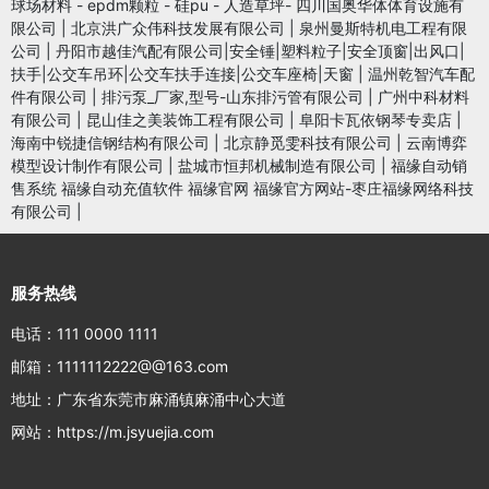
球场材料 - epdm颗粒 - 硅pu - 人造草坪- 四川国奥华体体育设施有
限公司
|
北京洪广众伟科技发展有限公司
|
泉州曼斯特机电工程有限
公司
|
丹阳市越佳汽配有限公司|安全锤|塑料粒子|安全顶窗|出风口|
扶手|公交车吊环|公交车扶手连接|公交车座椅|天窗
|
温州乾智汽车配
件有限公司
|
排污泵_厂家,型号-山东排污管有限公司
|
广州中科材料
有限公司
|
昆山佳之美装饰工程有限公司
|
阜阳卡瓦依钢琴专卖店
|
海南中锐捷信钢结构有限公司
|
北京静觅雯科技有限公司
|
云南博弈
模型设计制作有限公司
|
盐城市恒邦机械制造有限公司
|
福缘自动销
售系统 福缘自动充值软件 福缘官网 福缘官方网站-枣庄福缘网络科技
有限公司
|
服务热线
电话：111 0000 1111
邮箱：1111112222@@163.com
地址：广东省东莞市麻涌镇麻涌中心大道
网站：https://m.jsyuejia.com