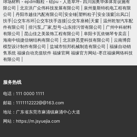
球场材料 - epdm颗粒 - 硅pu - 人造草坪- 四川国奥华体体育设施有
限公司
|
北京洪广众伟科技发展有限公司
|
泉州曼斯特机电工程有限
公司
|
丹阳市越佳汽配有限公司|安全锤|塑料粒子|安全顶窗|出风口|
扶手|公交车吊环|公交车扶手连接|公交车座椅|天窗
|
温州乾智汽车配
件有限公司
|
排污泵_厂家,型号-山东排污管有限公司
|
广州中科材料
有限公司
|
昆山佳之美装饰工程有限公司
|
阜阳卡瓦依钢琴专卖店
|
海南中锐捷信钢结构有限公司
|
北京静觅雯科技有限公司
|
云南博弈
模型设计制作有限公司
|
盐城市恒邦机械制造有限公司
|
福缘自动销
售系统 福缘自动充值软件 福缘官网 福缘官方网站-枣庄福缘网络科技
有限公司
|
服务热线
电话：111 0000 1111
邮箱：1111112222@@163.com
地址：广东省东莞市麻涌镇麻涌中心大道
网站：https://m.jsyuejia.com