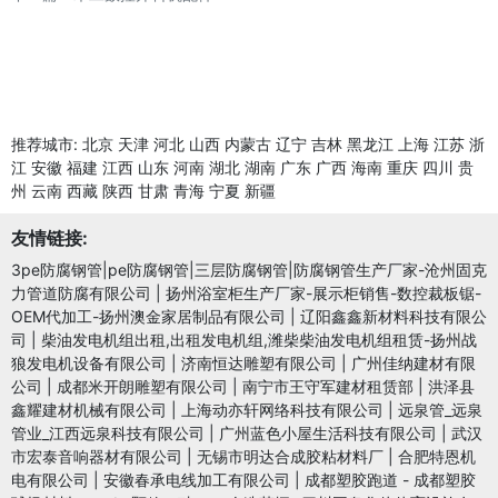
推荐城市:
北京
天津
河北
山西
内蒙古
辽宁
吉林
黑龙江
上海
江苏
浙
江
安徽
福建
江西
山东
河南
湖北
湖南
广东
广西
海南
重庆
四川
贵
州
云南
西藏
陕西
甘肃
青海
宁夏
新疆
友情链接:
3pe防腐钢管|pe防腐钢管|三层防腐钢管|防腐钢管生产厂家-沧州固克
力管道防腐有限公司
|
扬州浴室柜生产厂家-展示柜销售-数控裁板锯-
OEM代加工-扬州澳金家居制品有限公司
|
辽阳鑫鑫新材料科技有限公
司
|
柴油发电机组出租,出租发电机组,潍柴柴油发电机组租赁-扬州战
狼发电机设备有限公司
|
济南恒达雕塑有限公司
|
广州佳纳建材有限
公司
|
成都米开朗雕塑有限公司
|
南宁市王守军建材租赁部
|
洪泽县
鑫耀建材机械有限公司
|
上海动亦轩网络科技有限公司
|
远泉管_远泉
管业_江西远泉科技有限公司
|
广州蓝色小屋生活科技有限公司
|
武汉
市宏泰音响器材有限公司
|
无锡市明达合成胶粘材料厂
|
合肥特恩机
电有限公司
|
安徽春承电线加工有限公司
|
成都塑胶跑道 - 成都塑胶