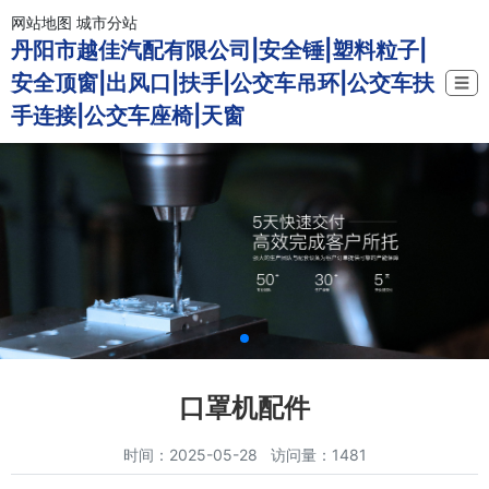
网站地图
城市分站
丹阳市越佳汽配有限公司|安全锤|塑料粒子|
安全顶窗|出风口|扶手|公交车吊环|公交车扶
☰
手连接|公交车座椅|天窗
口罩机配件
时间：2025-05-28 访问量：1481