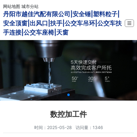
网站地图
城市分站
丹阳市越佳汽配有限公司|安全锤|塑料粒子|
安全顶窗|出风口|扶手|公交车吊环|公交车扶
☰
手连接|公交车座椅|天窗
数控加工件
时间：2025-05-28 访问量：1346