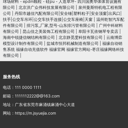
球场材料 - epdm颗粒 - 硅pu - 人造草坪- 四川国奥华体体育设施有
限公司
|
北京洪广众伟科技发展有限公司
|
泉州曼斯特机电工程有限
公司
|
丹阳市越佳汽配有限公司|安全锤|塑料粒子|安全顶窗|出风口|
扶手|公交车吊环|公交车扶手连接|公交车座椅|天窗
|
温州乾智汽车配
件有限公司
|
排污泵_厂家,型号-山东排污管有限公司
|
广州中科材料
有限公司
|
昆山佳之美装饰工程有限公司
|
阜阳卡瓦依钢琴专卖店
|
海南中锐捷信钢结构有限公司
|
北京静觅雯科技有限公司
|
云南博弈
模型设计制作有限公司
|
盐城市恒邦机械制造有限公司
|
福缘自动销
售系统 福缘自动充值软件 福缘官网 福缘官方网站-枣庄福缘网络科技
有限公司
|
服务热线
电话：111 0000 1111
邮箱：1111112222@@163.com
地址：广东省东莞市麻涌镇麻涌中心大道
网站：https://m.jsyuejia.com