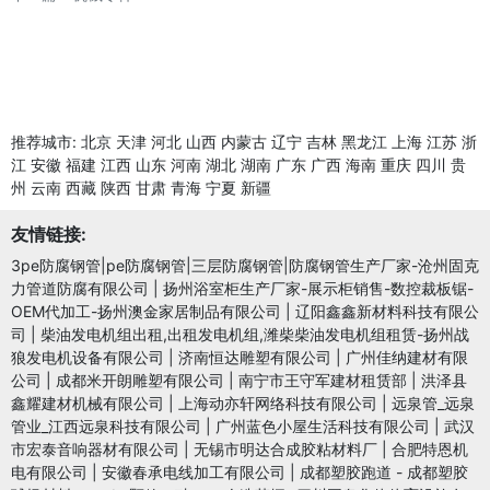
推荐城市:
北京
天津
河北
山西
内蒙古
辽宁
吉林
黑龙江
上海
江苏
浙
江
安徽
福建
江西
山东
河南
湖北
湖南
广东
广西
海南
重庆
四川
贵
州
云南
西藏
陕西
甘肃
青海
宁夏
新疆
友情链接:
3pe防腐钢管|pe防腐钢管|三层防腐钢管|防腐钢管生产厂家-沧州固克
力管道防腐有限公司
|
扬州浴室柜生产厂家-展示柜销售-数控裁板锯-
OEM代加工-扬州澳金家居制品有限公司
|
辽阳鑫鑫新材料科技有限公
司
|
柴油发电机组出租,出租发电机组,潍柴柴油发电机组租赁-扬州战
狼发电机设备有限公司
|
济南恒达雕塑有限公司
|
广州佳纳建材有限
公司
|
成都米开朗雕塑有限公司
|
南宁市王守军建材租赁部
|
洪泽县
鑫耀建材机械有限公司
|
上海动亦轩网络科技有限公司
|
远泉管_远泉
管业_江西远泉科技有限公司
|
广州蓝色小屋生活科技有限公司
|
武汉
市宏泰音响器材有限公司
|
无锡市明达合成胶粘材料厂
|
合肥特恩机
电有限公司
|
安徽春承电线加工有限公司
|
成都塑胶跑道 - 成都塑胶